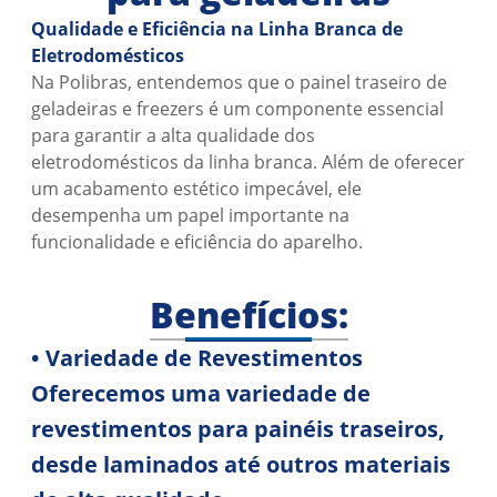
Qualidade e Eficiência na Linha Branca de
Eletrodomésticos
Nossa Empresa
Na Polibras, entendemos que o painel traseiro de
Papelaria
geladeiras e freezers é um componente essencial
para garantir a alta qualidade dos
Cricut
eletrodomésticos da linha branca. Além de oferecer
Soluções para Negócios
um acabamento estético impecável, ele
desempenha um papel importante na
Armazenagem
funcionalidade e eficiência do aparelho.
Chapas PP Corrugado
Folha Separadora
Benefícios:
Manga Pallet
• Variedade de Revestimentos
Revestimento
Oferecemos uma variedade de
Blog
revestimentos para painéis traseiros,
Contato
desde laminados até outros materiais