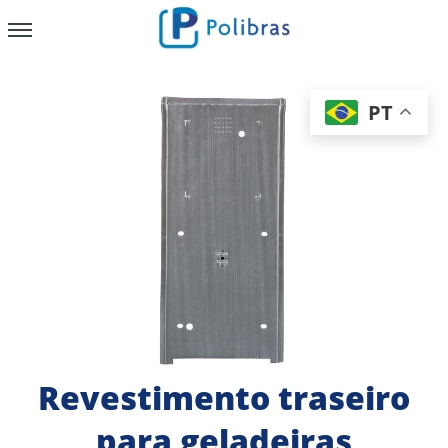
x
PT
Revestimento traseiro
para geladeiras