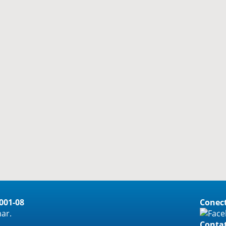
0001-08
Conect
ar.
Conta