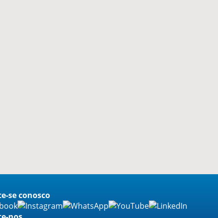
e-se conosco
te-nos