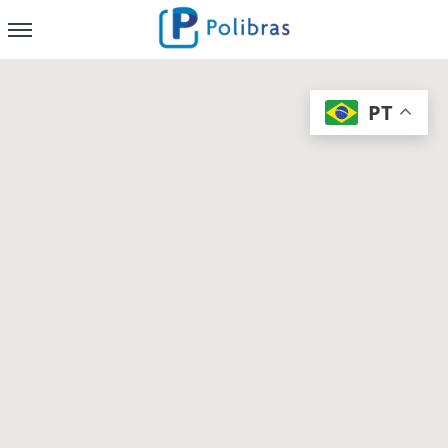
x
PT
Nossa Empresa
Papelaria
Cricut
Soluções para Negócios
Armazenagem
Chapas PP Corrugado
Folha Separadora
Manga Pallet