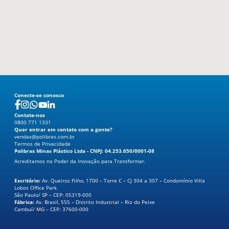
Revestimento
Blog
Contato
Conecte-se conosco
Contate-nos
0800 771 1331
Quer entrar em contato com a gente?
vendas@polibras.com.br
Termos de Privacidade
Polibras Minas Plástico Ltda - CNPJ: 04.253.650/0001-08
Acreditamos no Poder da Inovação para Transformar.
0800 771 1331
Escritório:
Av. Queiroz Filho, 1700 – Torre C – CJ 304 a 307 – Condomínio Villa
Lobos Office Park
São Paulo/ SP – CEP: 05319-000
Fábrica:
Av. Brasil, 555 – Distrito Industrial – Rio do Peixe
Cambuí/ MG – CEP: 37600-000