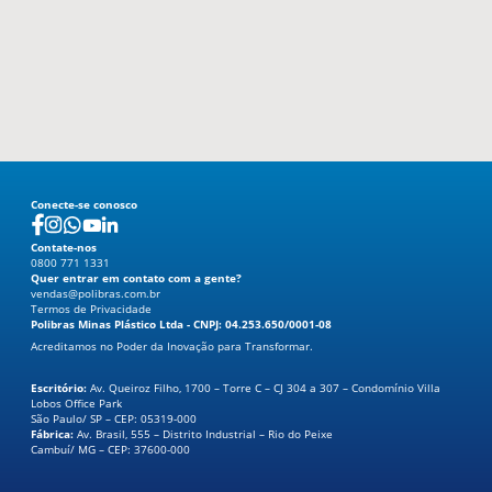
Revestimento
Blog
Contato
Conecte-se conosco
Contate-nos
0800 771 1331
Quer entrar em contato com a gente?
vendas@polibras.com.br
Termos de Privacidade
Polibras Minas Plástico Ltda - CNPJ: 04.253.650/0001-08
Acreditamos no Poder da Inovação para Transformar.
0800 771 1331
Escritório:
Av. Queiroz Filho, 1700 – Torre C – CJ 304 a 307 – Condomínio Villa
Lobos Office Park
São Paulo/ SP – CEP: 05319-000
Fábrica:
Av. Brasil, 555 – Distrito Industrial – Rio do Peixe
Cambuí/ MG – CEP: 37600-000