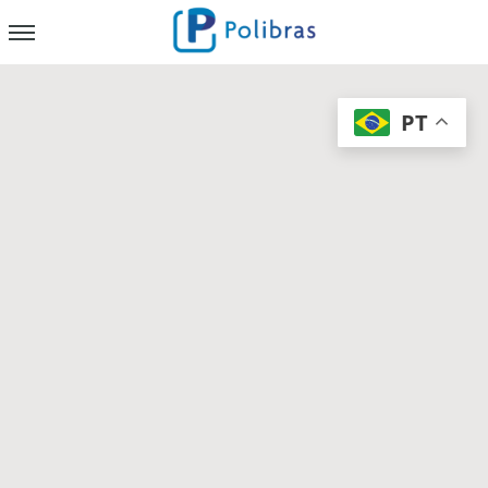
x
PT
Nossa Empresa
Papelaria
Cricut
Soluções para Negócios
Armazenagem
Chapas PP Corrugado
Folha Separadora
Manga Pallet