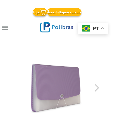
x
Loja
Área do Representante
PT
Nossa Empresa
Papelaria
Cricut
Soluções para Negócios
Armazenagem
Chapas PP Corrugado
Folha Separadora