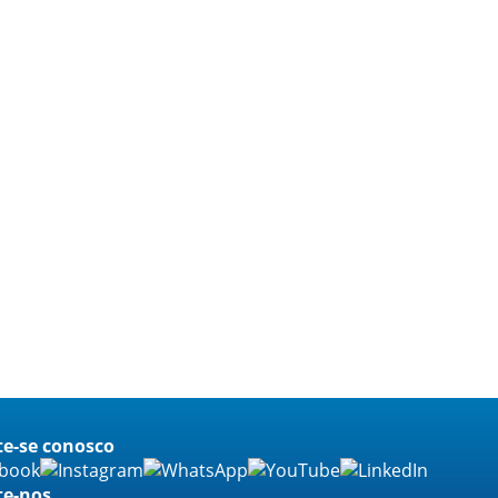
e-se conosco
te-nos