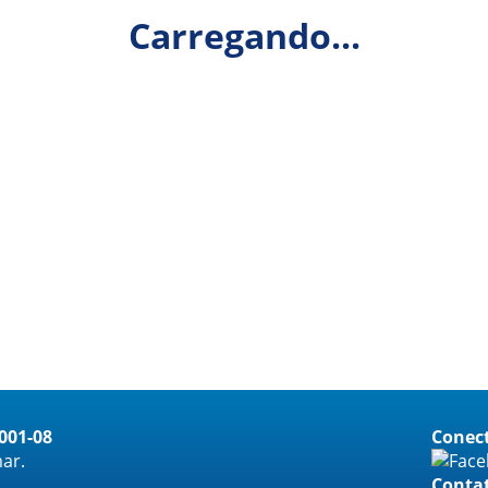
Carregando...
0001-08
Conect
ar.
Conta