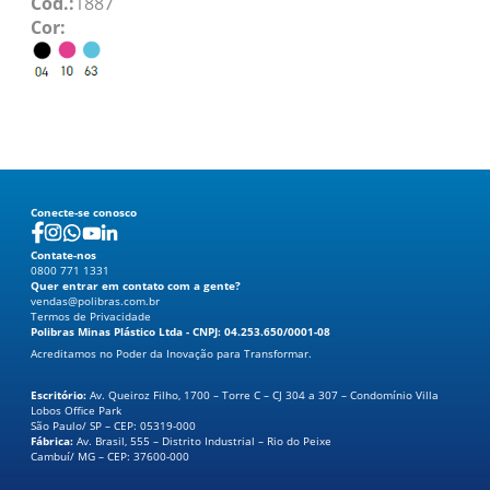
Cód.:
1887
Cor:
Conecte-se conosco
Contate-nos
0800 771 1331
Quer entrar em contato com a gente?
vendas@polibras.com.br
Termos de Privacidade
Polibras Minas Plástico Ltda - CNPJ: 04.253.650/0001-08
0800 771 1331
Acreditamos no Poder da Inovação para Transformar.
Escritório:
Av. Queiroz Filho, 1700 – Torre C – CJ 304 a 307 – Condomínio Villa
Lobos Office Park
São Paulo/ SP – CEP: 05319-000
Fábrica:
Av. Brasil, 555 – Distrito Industrial – Rio do Peixe
Cambuí/ MG – CEP: 37600-000