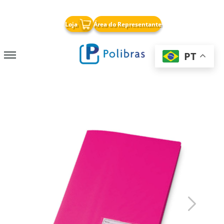
x
Loja
Área do Representante
PT
Nossa Empresa
Papelaria
Cricut
Soluções para Negócios
Armazenagem
Chapas PP Corrugado