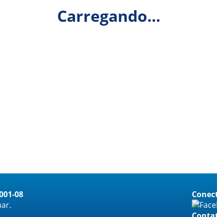
Carregando...
0001-08
Conect
ar.
Conta