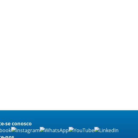
e-se conosco
te-nos