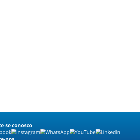
e-se conosco
te-nos