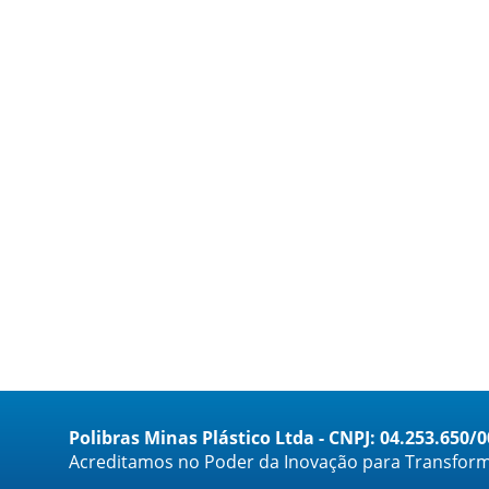
Polibras Minas Plástico Ltda - CNPJ: 04.253.650/
Acreditamos no Poder da Inovação para Transform