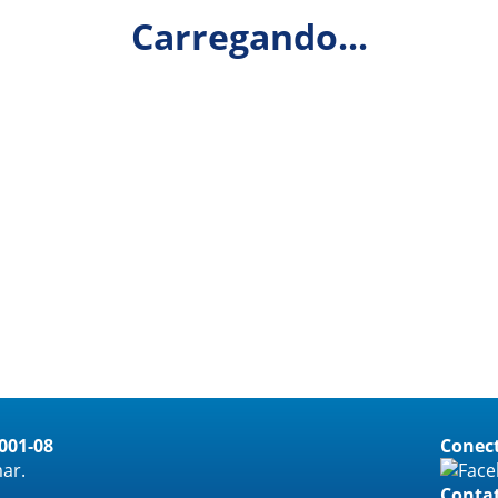
Carregando...
0001-08
Conect
ar.
Conta