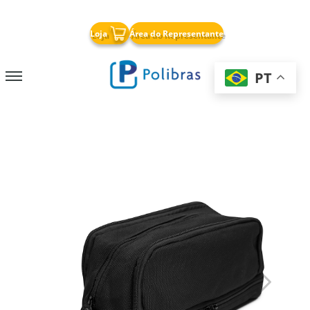
x
Loja
Área do Representante
PT
Nossa Empresa
Papelaria
Cricut
Soluções para Negócios
Armazenagem
Chapas PP Corrugado