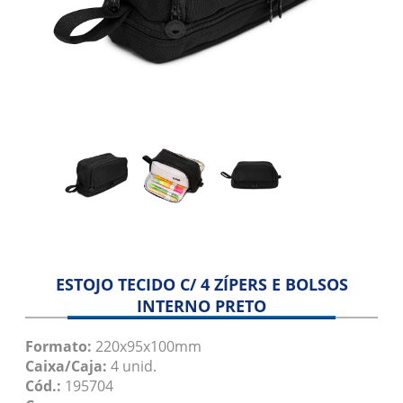
Folha Separadora
Manga Pallet
Revestimento
Blog
Contato
ESTOJO TECIDO C/ 4 ZÍPERS E BOLSOS
INTERNO PRETO
Formato:
220x95x100mm
Caixa/Caja:
4 unid.
Cód.:
195704