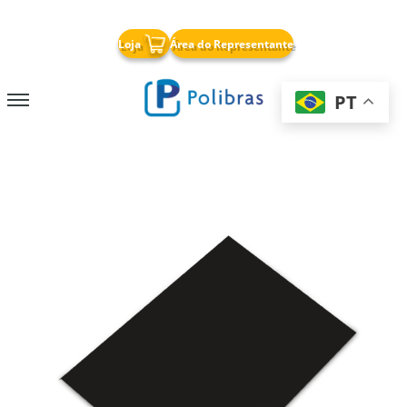
x
Loja
Área do Representante
PT
Nossa Empresa
Papelaria
Cricut
Soluções para Negócios
Armazenagem
Chapas PP Corrugado